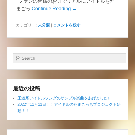
ファンの皆様のお力でリアルにアイドルをた
まごっ
Continue Reading →
カテゴリー:
未分類
|
コメントを残す
検索
最近の投稿
王道系アイドルソングのサンプル楽曲をあげました♪
2022年11月11日！！アイドルのたまごっちプロジェクト始
動！！